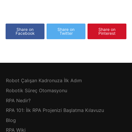
Share on
Share on
Share on
Facebook
Twitter
Pinterest
Robot Çalışan Kadronuza İlk Adım
Robotik Süreç Otomasyonu
RPA Nedir?
RPA 101: İlk RPA Projenizi Başlatma Kılavuzu
Blog
RPA Wiki