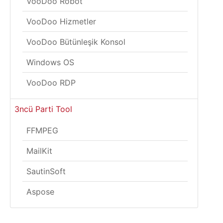
VooDoo Robot
VooDoo Hizmetler
VooDoo Bütünleşik Konsol
Windows OS
VooDoo RDP
3ncü Parti Tool
FFMPEG
MailKit
SautinSoft
Aspose