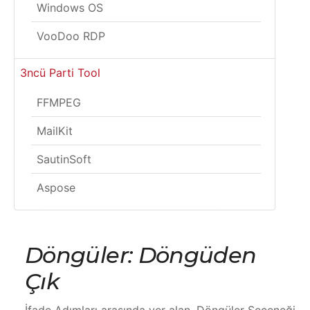
Windows OS
VooDoo RDP
3ncü Parti Tool
FFMPEG
MailKit
SautinSoft
Aspose
Döngüler: Döngüden
Çık
İfade Adımları arasında yer alan, Döngüler Seçeneği