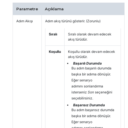
Parametre
Açıklama
Adım Akışı
Adım akış türünü gösterir. (Zorunlu)
Sıralı
Sıralı olarak devam edecek
akış türüdür.
Koşullu
Koşullu olarak devam edecek
akış türüdür.
Başarılı Durumda
Bu adım başarılı durumda
başka bir adıma dönüşür.
Eğer senaryo
adımını sonlandırma
isterseniz
Son
seçeneğini
seçebilirsiniz.
Başarısız Durumda
Bu adım başarısız durumda
başka bir adıma dönüşür.
Eğer senaryo
adımını sonlandırma