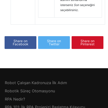
isterseniz
Son
seçeneğini
seçebilirsiniz.
Share on
Share on
Share on
Facebook
Twitter
Pinterest
Robot Çalışan Kadronuza İlk Adım
Robotik Süreç Otomasyonu
RPA Nedir?
RPA 101: İlk RPA Projenizi Başlatma Kılavuzu