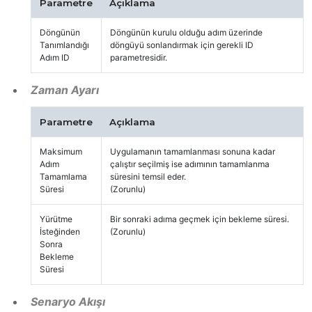
Parametre
Açıklama
Döngünün
Döngünün kurulu olduğu adım üzerinde
Tanımlandığı
döngüyü sonlandırmak için gerekli ID
Adım ID
parametresidir.
Zaman Ayarı
Parametre
Açıklama
Maksimum
Uygulamanın tamamlanması sonuna kadar
Adım
çalıştır seçilmiş ise adımının tamamlanma
Tamamlama
süresini temsil eder.
Süresi
(Zorunlu)
Yürütme
Bir sonraki adıma geçmek için bekleme süresi.
İsteğinden
(Zorunlu)
Sonra
Bekleme
Süresi
Senaryo Akışı