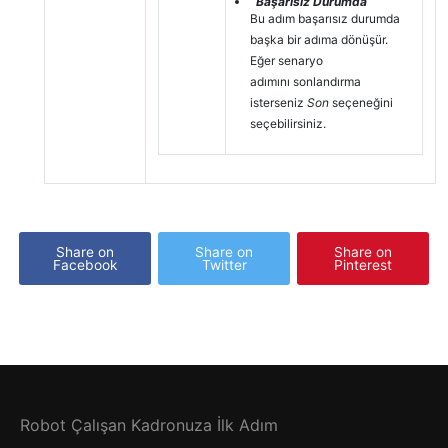
Başarısız Durumda
Bu adım başarısız durumda
başka bir adıma dönüşür.
Eğer senaryo
adımını sonlandırma
isterseniz
Son
seçeneğini
seçebilirsiniz.
Share on
Share on
Share on
Facebook
Twitter
Pinterest
Robot Çalışan Kadronuza İlk Adım