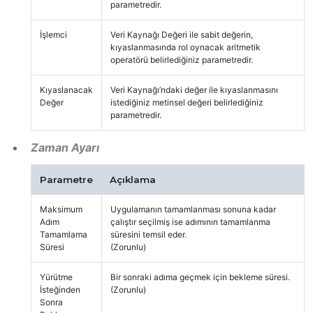
parametredir.
İşlemci
Veri Kaynağı Değeri ile sabit değerin,
kıyaslanmasında rol oynacak aritmetik
operatörü belirlediğiniz parametredir.
Kıyaslanacak
Veri Kaynağı’ndaki değer ile kıyaslanmasını
Değer
istediğiniz metinsel değeri belirlediğiniz
parametredir.
Zaman Ayarı
Parametre
Açıklama
Maksimum
Uygulamanın tamamlanması sonuna kadar
Adım
çalıştır seçilmiş ise adımının tamamlanma
Tamamlama
süresini temsil eder.
Süresi
(Zorunlu)
Yürütme
Bir sonraki adıma geçmek için bekleme süresi.
İsteğinden
(Zorunlu)
Sonra