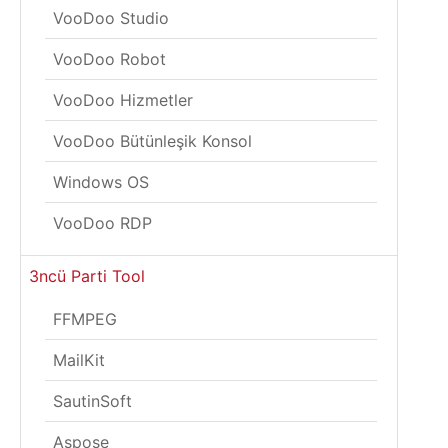
VooDoo Studio
VooDoo Robot
VooDoo Hizmetler
VooDoo Bütünleşik Konsol
Windows OS
VooDoo RDP
3ncü Parti Tool
FFMPEG
MailKit
SautinSoft
Aspose