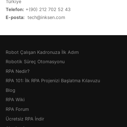
Türkiye
Telefon:
+(90) 212 702 52 43
E-posta:
tech@inksen.com
Robot Çalışan Kadronuza İlk Adım
Robotik Süreç Otomasyonu
RPA Nedir?
RPA 101: İlk RPA Projenizi Başlatma Kılavuzu
Blog
RPA Wiki
RPA Forum
Ücretsiz RPA İndir