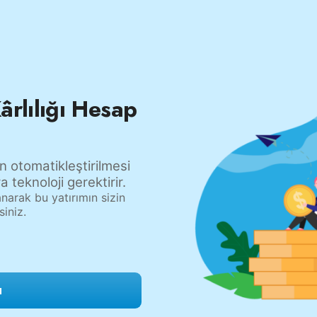
rlılığı Hesap
in otomatikleştirilmesi
 teknoloji gerektirir.
anarak bu yatırımın sizin
siniz.
ı