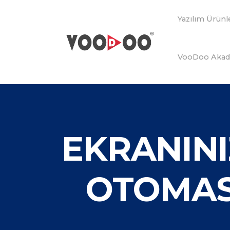
Yazılım Ürünl
VooDoo Aka
EKRANINI
OTOMA