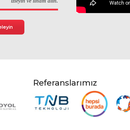
izleyin ve ilham alın.
eleyin
Referanslarımız