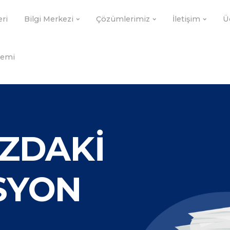
eri
Bilgi Merkezi
Çözümlerimiz
İletişim
Ü
demi
ZDAKİ
SYON