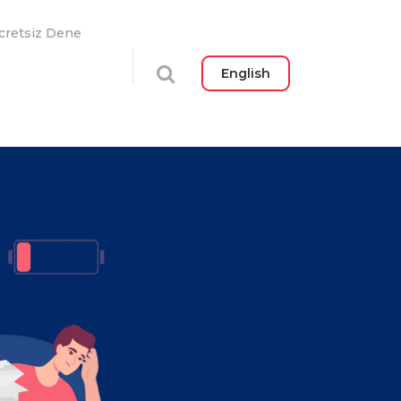
cretsiz Dene
English