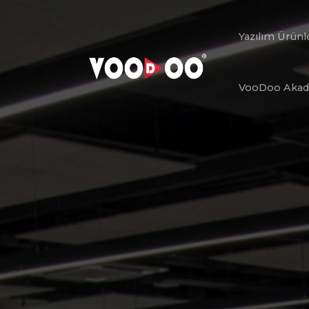
Yazılım Ürünl
VooDoo Aka