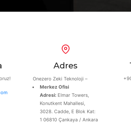
a
Adres
oruz!
+90
Onezero Zeki Teknoloji –
Merkez Ofisi
com
Adresi:
Elmar Towers,
Konutkent Mahallesi,
3028. Cadde, E Blok Kat:
1 06810 Çankaya / Ankara