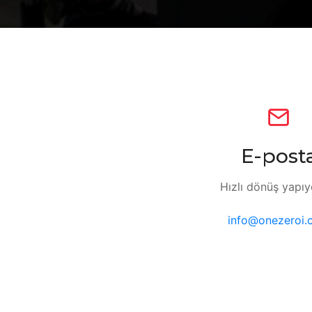
E-post
Hızlı dönüş yapıy
info@onezeroi.