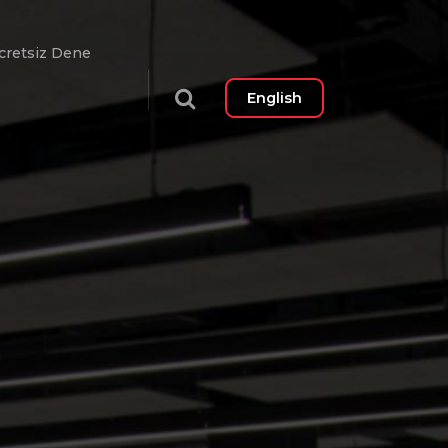
cretsiz Dene
English