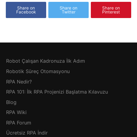
Share on
Share on
Share on
Facebook
Twitter
Pinterest
Robot Çalışan Kadronuza İlk Adım
Robotik Süreç Otomasyonu
RPA Nedir?
RPA 101: İlk RPA Projenizi Başlatma Kılavuzu
Blog
RPA Wiki
RPA Forum
Ücretsiz RPA İndir