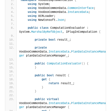
namespace
 VoodooImplementation 
{
using
 System;
using
 VooDooCommonData.
CommonInterface
;
using
 VooDooCommonData.
InstanceData
;
using
 OCRLoader;
using
 Newtonsoft.
Json
;
public
class
 ComputationEvaluator : 
System.
MarshalByRefObject
, IPlugInComputation 
{
private
bool
 result_;
private
VooDooCommonData.
InstanceData
.
PlanDataInstanceMana
ger
 planDataInstanceManager_;
public
ComputationEvaluator
()
{
}
public
bool
 result 
{
get
{
return
 result_;
}
}
public
virtual
VooDooCommonData.
InstanceData
.
PlanDataInstanceMana
ger
 planDataInstanceManager 
{