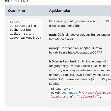
Methotlar
Özellikler
Açıklamalar
OCR yerel görüntüyü verir ve sonucu JSON
string 
dizesi olarak döndürür.
ocrSpace
(
string 
path, string 
apikey, string 
path:
OCR için dosya yoludur. Bu jpg, png or
isOverlayRequired
)
formatında olabilir.
apikey:
Ocr.space api anajtarı. Buraya
bakabilirsiniz https://ocr.space/OCRAPI
isOverlayRequired:
Bu bir boole değeridir
(doğru/yanlış). Default = false True ise, her
sözcük için sınırlayıcı kutuların koordinatların
döndürür. Yanlışsa, OCR’li metin yalnızca bir
metin bloğu olarak döndürülür (bu, JSON yanı
küçültür)
string text = 
OCRObj.
ocrSpace
(
@
"C:\Users\oz\Desk
\captcha.png"
, 
"helloworld"
)
;