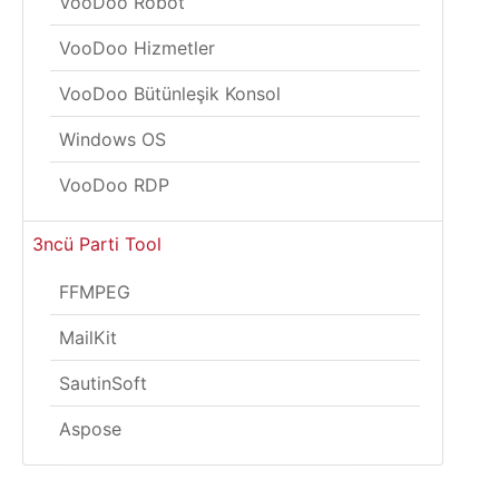
VooDoo Robot
VooDoo Hizmetler
VooDoo Bütünleşik Konsol
Windows OS
VooDoo RDP
3ncü Parti Tool
FFMPEG
MailKit
SautinSoft
Aspose