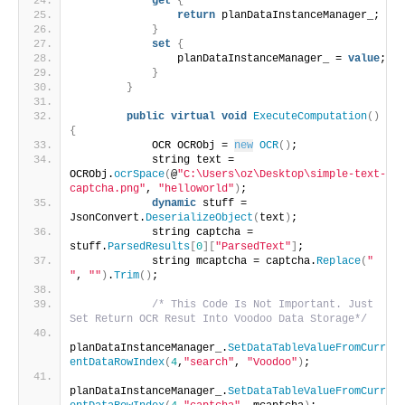
get
{
return
 planDataInstanceManager_;
}
set
{
                planDataInstanceManager_ = 
value
;
}
}
public
virtual
void
ExecuteComputation
()
{
            OCR OCRObj = 
new
OCR
()
;
            string text = 
OCRObj.
ocrSpace
(
@
"C:\Users\oz\Desktop\simple-text-
captcha.png"
, 
"helloworld"
)
;
dynamic
 stuff = 
JsonConvert.
DeserializeObject
(
text
)
;
            string captcha = 
stuff.
ParsedResults
[
0
][
"ParsedText"
]
;
            string mcaptcha = captcha.
Replace
(
" 
"
, 
""
)
.
Trim
()
;
/* This Code Is Not Important. Just 
Set Return OCR Resut Into Voodoo Data Storage*/
planDataInstanceManager_.
SetDataTableValueFromCurr
entDataRowIndex
(
4
,
"search"
, 
"Voodoo"
)
;
planDataInstanceManager_.
SetDataTableValueFromCurr