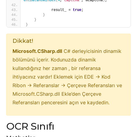
entDataRowIndex
(
4
,
"captcha"
, mcaptcha
)
;
            result_ = 
true
;
}
}
}
Dikkat!
Microsoft.CSharp.dll
C# derleyicisinin dinamik
bölümünü içerir. Kodunuzda dinamik
kullandığınız her zaman , bir referansa
ihtiyacınız vardır! Eklemek için EDE -> Kod
Ribon -> Referanslar -> Çerçeve Referansları ve
Microsoft.CSharp.dll Ekle’den Çerçeve
Referansları penceresini açın ve kaydedin.
OCR Sınıfı