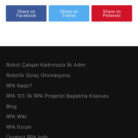
Share on
Share on
Share on
Facebook
Twitter
Pinterest
Robot Çalışan Kadronuza İlk Adım
Robotik Süreç Otomasyonu
RPA Nedir?
RPA 101: İlk RPA Projenizi Başlatma Kılavuzu
Blog
RPA Wiki
RPA Forum
Ücretsiz RPA İndir