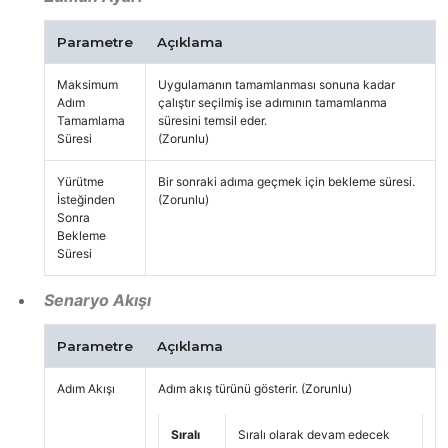
Parametre
Açıklama
Maksimum
Uygulamanın tamamlanması sonuna kadar
Adım
çalıştır seçilmiş ise adımının tamamlanma
Tamamlama
süresini temsil eder.
Süresi
(Zorunlu)
Yürütme
Bir sonraki adıma geçmek için bekleme süresi.
İsteğinden
(Zorunlu)
Sonra
Bekleme
Süresi
Senaryo Akışı
Parametre
Açıklama
Adım Akışı
Adım akış türünü gösterir. (Zorunlu)
Sıralı
Sıralı olarak devam edecek