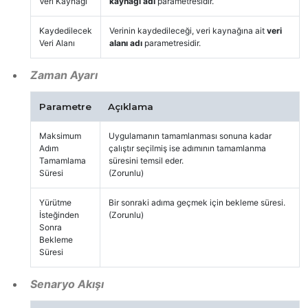
Veri Kaynağı
kaynağı adı
parametresidir.
Kaydedilecek
Verinin kaydedileceği, veri kaynağına ait
veri
Veri Alanı
alanı adı
parametresidir.
Zaman Ayarı
Parametre
Açıklama
Maksimum
Uygulamanın tamamlanması sonuna kadar
Adım
çalıştır seçilmiş ise adımının tamamlanma
Tamamlama
süresini temsil eder.
Süresi
(Zorunlu)
Yürütme
Bir sonraki adıma geçmek için bekleme süresi.
İsteğinden
(Zorunlu)
Sonra
Bekleme
Süresi
Senaryo Akışı