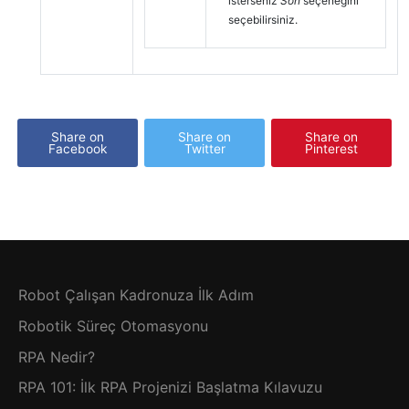
isterseniz
Son
seçeneğini
seçebilirsiniz.
Share on
Share on
Share on
Facebook
Twitter
Pinterest
Robot Çalışan Kadronuza İlk Adım
Robotik Süreç Otomasyonu
RPA Nedir?
RPA 101: İlk RPA Projenizi Başlatma Kılavuzu