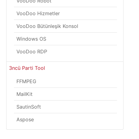
VooDoo Robot
VooDoo Hizmetler
VooDoo Bütünleşik Konsol
Windows OS
VooDoo RDP
3ncü Parti Tool
FFMPEG
MailKit
SautinSoft
Aspose