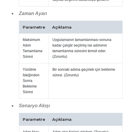
Zaman Ayarı
Parametre
Açıklama
Maksimum
Uygulamanın tamamlanması sonuna
Adım
kadar çalıştır seçilmiş ise adımının
Tamamlama
tamamlanma süresini temsil eder.
Süresi
(Zorunlu)
Yürütme
Bir sonraki adıma geçmek için bekleme
İsteğinden
süresi. (Zorunlu)
Sonra
Bekleme
Süresi
Senaryo Akışı
Parametre
Açıklama
Adım Akışı
Adım akış türünü gösterir. (Zorunlu)