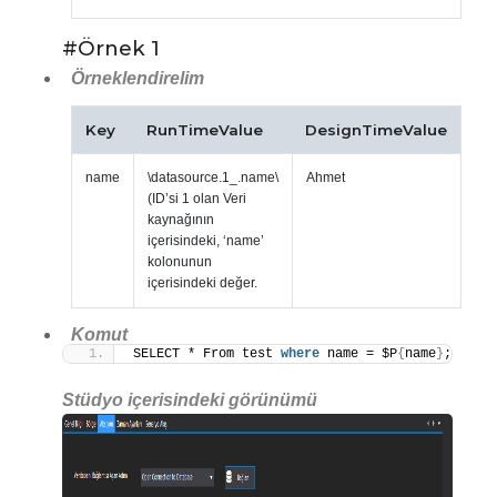
#Örnek 1
Örneklendirelim
Key
RunTimeValue
DesignTimeValue
name
\datasource.1_.name\
Ahmet
(ID’si 1 olan Veri
kaynağının
içerisindeki, ‘name’
kolonunun
içerisindeki değer.
Komut
SELECT * From test 
where
 name = $P
{
name
}
;
Stüdyo içerisindeki görünümü