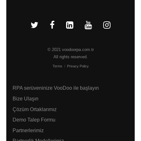
© 2021 voodoorpa.com.tr
All rights reserved.
Terms
/
Privacy Policy
RPA serüveninize VooDoo ile başlayın
Bize Ulaşın
Çözüm Ortaklarımız
Demo Talep Formu
Partnerlerimiz
Partnerlik Modellerimiz