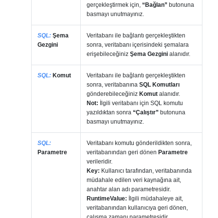
gerçekleştirmek için,
“Bağlan”
butonuna
basmayı unutmayınız.
SQL:
Şema
Veritabanı ile bağlantı gerçekleştikten
Gezgini
sonra, veritabanı içerisindeki şemalara
erişebileceğiniz
Şema Gezgini
alanıdır.
SQL:
Komut
Veritabanı ile bağlantı gerçekleştikten
sonra, veritabanına
SQL Komutları
gönderebileceğiniz
Komut
alanıdır.
Not:
İlgili veritabanı için SQL komutu
yazıldıktan sonra
“Çalıştır”
butonuna
basmayı unutmayınız.
SQL:
Veritabanı komutu gönderildikten sonra,
Parametre
veritabanından geri dönen
Parametre
verileridir.
Key:
Kullanıcı tarafından, veritabanında
müdahale edilen veri kaynağına ait,
anahtar alan adı parametresidir.
RuntimeValue:
İlgili müdahaleye ait,
veritabanından kullanıcıya geri dönen,
çalışma zamanı parametresidir.