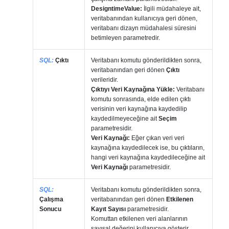
DesigntimeValue:
İlgili müdahaleye ait,
veritabanından kullanıcıya geri dönen,
veritabanı dizayn müdahalesi süresini
betimleyen parametredir.
SQL:
Çıktı
Veritabanı komutu gönderildikten sonra,
veritabanından geri dönen
Çıktı
verileridir.
Çıktıyı Veri Kaynağına Yükle:
Veritabanı
komutu sonrasında, elde edilen çıktı
verisinin veri kaynağına kaydedilip
kaydedilmeyeceğine ait
Seçim
parametresidir.
Veri Kaynağı:
Eğer çıkan veri veri
kaynağına kaydedilecek ise, bu çıktıların,
hangi veri kaynağına kaydedileceğine ait
Veri Kaynağı
parametresidir.
SQL:
Veritabanı komutu gönderildikten sonra,
Çalışma
veritabanından geri dönen
Etkilenen
Sonucu
Kayıt Sayısı
parametresidir.
Komuttan etkilenen veri alanlarının
sayısal değerini kullanıcıya gösterir.