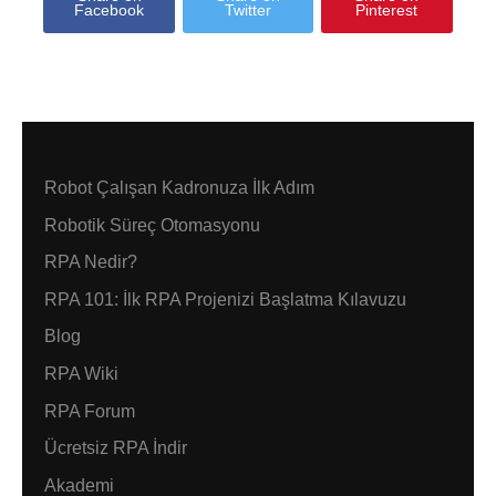
Facebook
Twitter
Pinterest
Robot Çalışan Kadronuza İlk Adım
Robotik Süreç Otomasyonu
RPA Nedir?
RPA 101: İlk RPA Projenizi Başlatma Kılavuzu
Blog
RPA Wiki
RPA Forum
Ücretsiz RPA İndir
Akademi