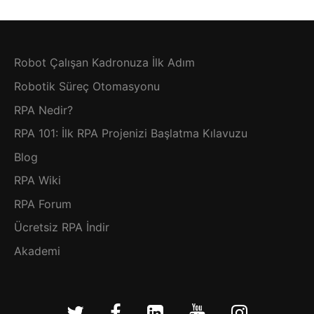
Robot Çalışan Kadronuza İlk Adım
Robotik Süreç Otomasyonu
RPA Nedir?
RPA 101: İlk RPA Projenizi Başlatma Kılavuzu
Blog
RPA Wiki
RPA Forum
Ücretsiz RPA İndir
Akademi