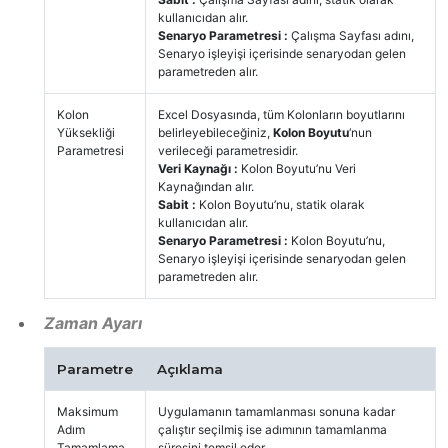
kullanıcıdan alır.
Senaryo Parametresi :
Çalışma Sayfası adını,
Senaryo işleyişi içerisinde senaryodan gelen
parametreden alır.
Kolon
Excel Dosyasında, tüm Kolonların boyutlarını
Yüksekliği
belirleyebileceğiniz,
Kolon Boyutu
‘nun
Parametresi
verileceği parametresidir.
Veri Kaynağı :
Kolon Boyutu’nu Veri
Kaynağından alır.
Sabit :
Kolon Boyutu’nu, statik olarak
kullanıcıdan alır.
Senaryo Parametresi :
Kolon Boyutu’nu,
Senaryo işleyişi içerisinde senaryodan gelen
parametreden alır.
Zaman Ayarı
Parametre
Açıklama
Maksimum
Uygulamanın tamamlanması sonuna kadar
Adım
çalıştır seçilmiş ise adımının tamamlanma
Tamamlama
süresini temsil eder.