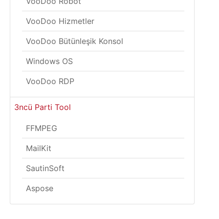
VooDoo Robot
VooDoo Hizmetler
VooDoo Bütünleşik Konsol
Windows OS
VooDoo RDP
3ncü Parti Tool
FFMPEG
MailKit
SautinSoft
Aspose