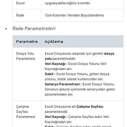
Excel
uygulayabileceğiniz kısımdır.
İfade
Tüm Kolonları Yeniden Boyutlandırma
İfade Parametreleri
Parametre
Açıklama
Dosya Yolu
Excel Dosyasına ulaşmak için gerekli
dosya
Parametresi
yolu
parametresidir.
Veri Kaynağı :
Excel Dosya Yolunu Veri
Kaynağından alır.
Sabit :
Excel Dosya Yolunu, girilen dosya
yolunu, statik olarak kullanıcıdan alır.
Senaryo Parametresi :
Excel Dosya Yolunu,
Senaryo işleyişi içerisinde senaryodan gelen
parametreden alır.
Çalışma
Excel Dosyasına ait
Çalışma Sayfası
Sayfası
parametresidir.
Parametresi
Veri Kaynağı :
Çalışma Sayfası adını Veri
Kaynağından alır.
Sabit :
Çalışma Sayfası adını, statik olarak