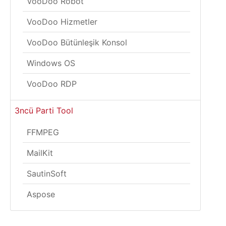
VooDoo Robot
VooDoo Hizmetler
VooDoo Bütünleşik Konsol
Windows OS
VooDoo RDP
3ncü Parti Tool
FFMPEG
MailKit
SautinSoft
Aspose