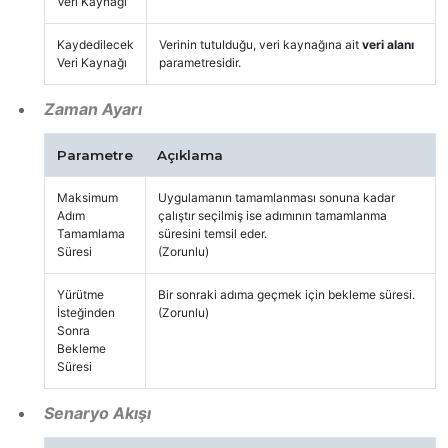
Veri Kaynağı
Kaydedilecek
Verinin tutulduğu, veri kaynağına ait
veri alanı
Veri Kaynağı
parametresidir.
Zaman Ayarı
Parametre
Açıklama
Maksimum
Uygulamanın tamamlanması sonuna kadar
Adım
çalıştır seçilmiş ise adımının tamamlanma
Tamamlama
süresini temsil eder.
Süresi
(Zorunlu)
Yürütme
Bir sonraki adıma geçmek için bekleme süresi.
İsteğinden
(Zorunlu)
Sonra
Bekleme
Süresi
Senaryo Akışı