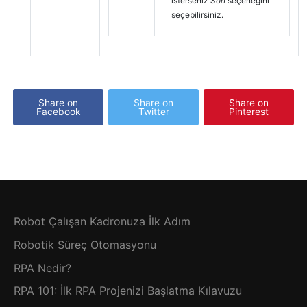
isterseniz
Son
seçeneğini
seçebilirsiniz.
Share on
Share on
Share on
Facebook
Twitter
Pinterest
Robot Çalışan Kadronuza İlk Adım
Robotik Süreç Otomasyonu
RPA Nedir?
RPA 101: İlk RPA Projenizi Başlatma Kılavuzu