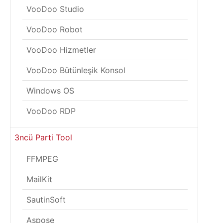
VooDoo Studio
VooDoo Robot
VooDoo Hizmetler
VooDoo Bütünleşik Konsol
Windows OS
VooDoo RDP
3ncü Parti Tool
FFMPEG
MailKit
SautinSoft
Aspose