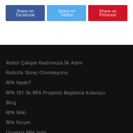
Share on
Share on
Share on
Facebook
Twitter
Pinterest
Robot Çalışan Kadronuza İlk Adım
Robotik Süreç Otomasyonu
RPA Nedir?
RPA 101: İlk RPA Projenizi Başlatma Kılavuzu
Blog
RPA Wiki
RPA Forum
Ücretsiz RPA İndir