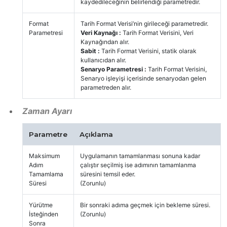
kaydedileceğinin belirlendiği parametredir.
Format
Tarih Format Verisi’nin girileceği parametredir.
Parametresi
Veri Kaynağı :
Tarih Format Verisini, Veri
Kaynağından alır.
Sabit :
Tarih Format Verisini, statik olarak
kullanıcıdan alır.
Senaryo Parametresi :
Tarih Format Verisini,
Senaryo işleyişi içerisinde senaryodan gelen
parametreden alır.
Zaman Ayarı
Parametre
Açıklama
Maksimum
Uygulamanın tamamlanması sonuna kadar
Adım
çalıştır seçilmiş ise adımının tamamlanma
Tamamlama
süresini temsil eder.
Süresi
(Zorunlu)
Yürütme
Bir sonraki adıma geçmek için bekleme süresi.
İsteğinden
(Zorunlu)
Sonra