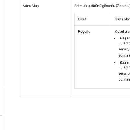
Adım Akışı
Adım akış türünü gösterir. (Zorunlu
Sıralı
Sıralı ol
Koşullu
Koşullu o
Başar
Bu adı
senary
adımını
Başar
Bu adı
senary
adımını