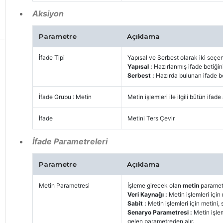
Aksiyon
Parametre
Açıklama
İfade Tipi
Yapısal ve Serbest olarak iki seçe
Yapısal :
Hazırlanmış ifade betiğini
Serbest :
Hazırda bulunan ifade be
İfade Grubu : Metin
Metin işlemleri ile ilgili bütün ifad
İfade
Metini Ters Çevir
İfade Parametreleri
Parametre
Açıklama
Metin Parametresi
İşleme girecek olan
metin
parametr
Veri Kaynağı :
Metin işlemleri için
Sabit :
Metin işlemleri için metini, 
Senaryo Parametresi :
Metin işle
gelen parametreden alır.