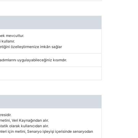
nek mevcuttur.
 kullanır.
tiğini özelleştirmenize imkân sağlar
e adımlarını uygulayabileceğiniz kısımdır.
esidir.
 metini, Veri Kaynağından alır.
statik olarak kullanıcıdan alır.
mleri için metini, Senaryo işleyişi içerisinde senaryodan