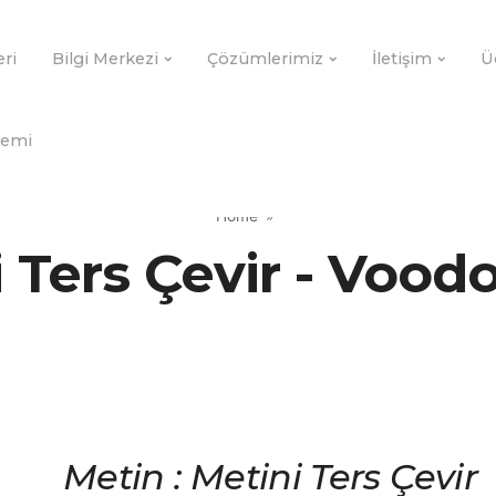
eri
Bilgi Merkezi
Çözümlerimiz
İletişim
Ü
demi
Home
 Ters Çevir - Voo
Metin : Metini Ters Çevir