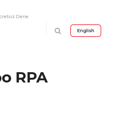
cretsiz Dene
English
doo RPA