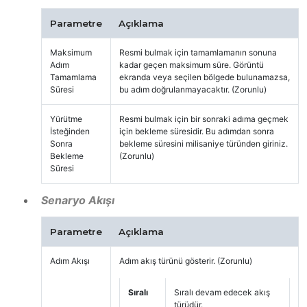
Parametre
Açıklama
Maksimum
Resmi bulmak için tamamlamanın sonuna
Adım
kadar geçen maksimum süre. Görüntü
Tamamlama
ekranda veya seçilen bölgede bulunamazsa,
Süresi
bu adım doğrulanmayacaktır. (Zorunlu)
Yürütme
Resmi bulmak için bir sonraki adıma geçmek
İsteğinden
için bekleme süresidir. Bu adımdan sonra
Sonra
bekleme süresini milisaniye türünden giriniz.
Bekleme
(Zorunlu)
Süresi
Senaryo Akışı
Parametre
Açıklama
Adım Akışı
Adım akış türünü gösterir. (Zorunlu)
Sıralı
Sıralı devam edecek akış
türüdür.