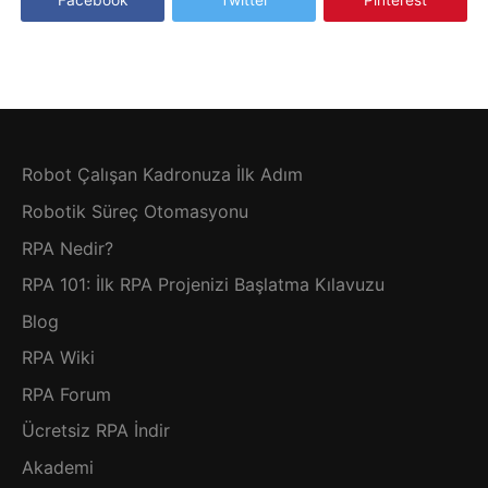
Robot Çalışan Kadronuza İlk Adım
Robotik Süreç Otomasyonu
RPA Nedir?
RPA 101: İlk RPA Projenizi Başlatma Kılavuzu
Blog
RPA Wiki
RPA Forum
Ücretsiz RPA İndir
Akademi