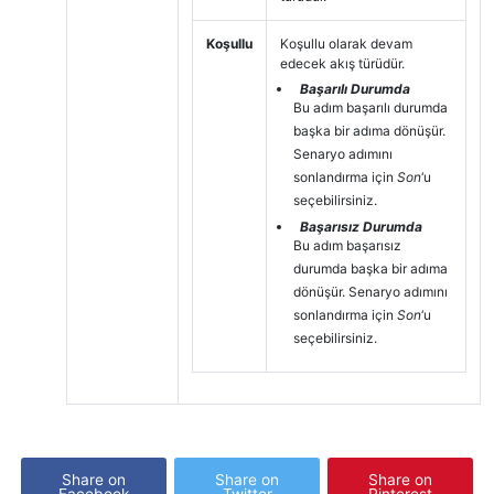
Koşullu
Koşullu olarak devam
edecek akış türüdür.
Başarılı Durumda
Bu adım başarılı durumda
başka bir adıma dönüşür.
Senaryo adımını
sonlandırma için
Son
‘u
seçebilirsiniz.
Başarısız Durumda
Bu adım başarısız
durumda başka bir adıma
dönüşür. Senaryo adımını
sonlandırma için
Son
‘u
seçebilirsiniz.
Share on
Share on
Share on
Facebook
Twitter
Pinterest