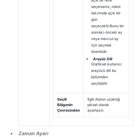
açık bir renk
seçerseniz, robot
takvimde açık bir
gün
seçecektir.Bunu bir
sonraki-önceki ay
veya mevcut ay
için seçmek
önemlidir.
Arayüz Dili
Grafiksel kullanıcı
arayüzü dili bu
bölümden
seçilebilir.
Seçili
İlgili Alanın uzaklığı
Bölgenin
piksel olarak
Çevresinden
ayarlayın.
Zaman Ayarı