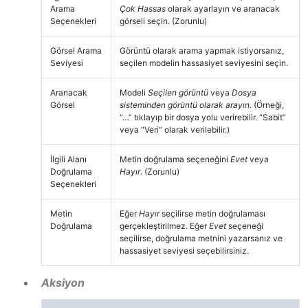
Arama
Çok Hassas
olarak ayarlayın ve aranacak
Seçenekleri
görseli seçin. (Zorunlu)
Görsel Arama
Görüntü olarak arama yapmak istiyorsanız,
Seviyesi
seçilen modelin hassasiyet seviyesini seçin.
Aranacak
Modeli
Seçilen görüntü
veya
Dosya
Görsel
sisteminden görüntü olarak arayın.
(Örneği,
“…” tıklayıp bir dosya yolu verirebilir. “Sabit”
veya “Veri” olarak verilebilir.)
İlgili Alanı
Metin doğrulama seçeneğini
Evet
veya
Doğrulama
Hayır
. (Zorunlu)
Seçenekleri
Metin
Eğer
Hayır
seçilirse metin doğrulaması
Doğrulama
gerçekleştirilmez. Eğer
Evet
seçeneği
seçilirse, doğrulama metnini yazarsanız ve
hassasiyet seviyesi seçebilirsiniz.
Aksiyon