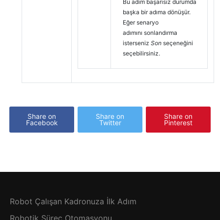
Bu adım başarısız durumda
başka bir adıma dönüşür.
Eğer senaryo
adımını sonlandırma
isterseniz
Son
seçeneğini
seçebilirsiniz.
Share on
Share on
Share on
Facebook
Twitter
Pinterest
Robot Çalışan Kadronuza İlk Adım
Robotik Süreç Otomasyonu