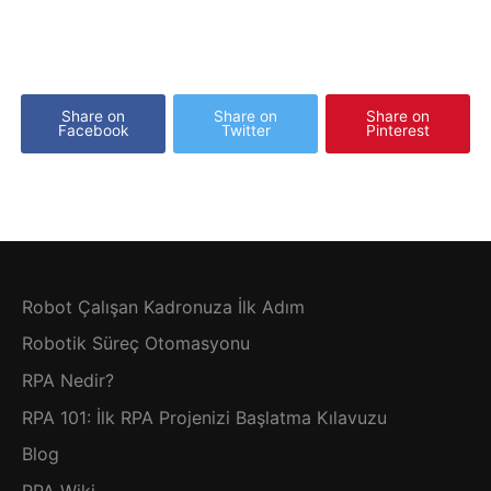
Share on
Share on
Share on
Facebook
Twitter
Pinterest
Robot Çalışan Kadronuza İlk Adım
Robotik Süreç Otomasyonu
RPA Nedir?
RPA 101: İlk RPA Projenizi Başlatma Kılavuzu
Blog
RPA Wiki