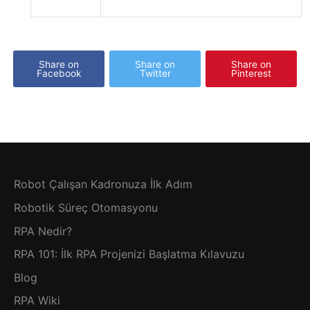
Share on
Share on
Share on
Facebook
Twitter
Pinterest
Robot Çalışan Kadronuza İlk Adım
Robotik Süreç Otomasyonu
RPA Nedir?
RPA 101: İlk RPA Projenizi Başlatma Kılavuzu
Blog
RPA Wiki