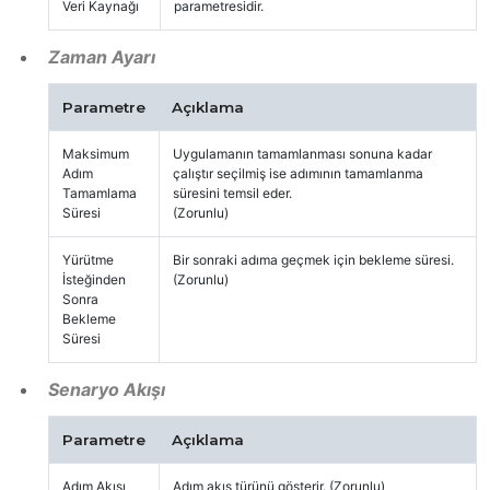
Veri Kaynağı
parametresidir.
Zaman Ayarı
Parametre
Açıklama
Maksimum
Uygulamanın tamamlanması sonuna kadar
Adım
çalıştır seçilmiş ise adımının tamamlanma
Tamamlama
süresini temsil eder.
Süresi
(Zorunlu)
Yürütme
Bir sonraki adıma geçmek için bekleme süresi.
İsteğinden
(Zorunlu)
Sonra
Bekleme
Süresi
Senaryo Akışı
Parametre
Açıklama
Adım Akışı
Adım akış türünü gösterir. (Zorunlu)