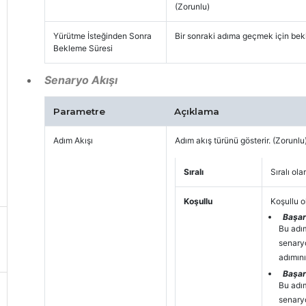
(Zorunlu)
Yürütme İsteğinden Sonra
Bir sonraki adıma geçmek için bek
Bekleme Süresi
Senaryo Akışı
Parametre
Açıklama
Adım Akışı
Adım akış türünü gösterir. (Zorunlu
Sıralı
Sıralı ol
Koşullu
Koşullu o
Başar
Bu adı
senary
adımını
Başar
Bu adı
senary