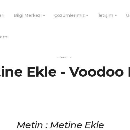
eri
Bilgi Merkezi
Çözümlerimiz
İletişim
Ü
demi
Home
ine Ekle - Voodoo
Metin : Metine Ekle