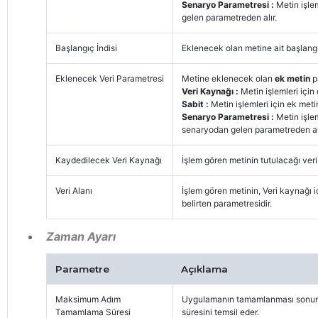
Senaryo Parametresi :
Metin işle
gelen parametreden alır.
Başlangıç İndisi
Eklenecek olan metine ait başlangı
Eklenecek Veri Parametresi
Metine eklenecek olan
ek metin
p
Veri Kaynağı :
Metin işlemleri için
Sabit :
Metin işlemleri için ek metin
Senaryo Parametresi :
Metin işlem
senaryodan gelen parametreden alı
Kaydedilecek Veri Kaynağı
İşlem gören metinin tutulacağı ver
Veri Alanı
İşlem gören metinin, Veri kaynağı i
belirten parametresidir.
Zaman Ayarı
Parametre
Açıklama
Maksimum Adım
Uygulamanın tamamlanması sonuna 
Tamamlama Süresi
süresini temsil eder.