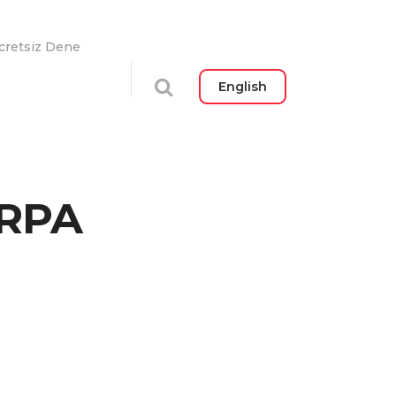
cretsiz Dene
English
 RPA