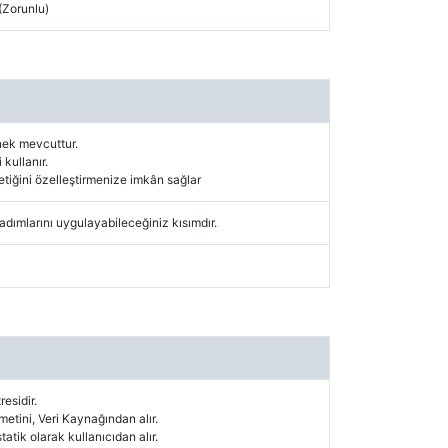
(Zorunlu)
nek mevcuttur.
 kullanır.
tiğini özelleştirmenize imkân sağlar
e adımlarını uygulayabileceğiniz kısımdır.
esidir.
 metini, Veri Kaynağından alır.
statik olarak kullanıcıdan alır.