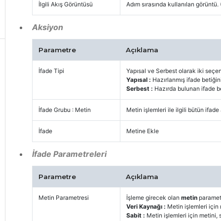
İlgili Akış Görüntüsü
Adım sırasında kullanılan görüntü. 
Aksiyon
Parametre
Açıklama
İfade Tipi
Yapısal ve Serbest olarak iki seçe
Yapısal :
Hazırlanmış ifade betiğini
Serbest :
Hazırda bulunan ifade be
İfade Grubu : Metin
Metin işlemleri ile ilgili bütün ifad
İfade
Metine Ekle
İfade Parametreleri
Parametre
Açıklama
Metin Parametresi
İşleme girecek olan
metin
parametr
Veri Kaynağı :
Metin işlemleri için
Sabit :
Metin işlemleri için metini, 