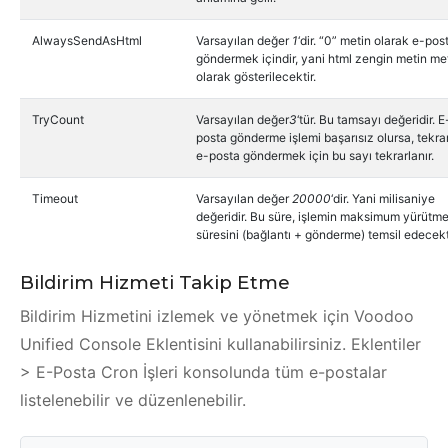
AlwaysSendAsHtml
Varsayılan değer
1
‘dir. “0” metin olarak e-pos
göndermek içindir, yani html zengin metin me
olarak gösterilecektir.
TryCount
Varsayılan değer
3
‘tür. Bu tamsayı değeridir. E
posta gönderme işlemi başarısız olursa, tekra
e-posta göndermek için bu sayı tekrarlanır.
Timeout
Varsayılan değer
20000
‘dir. Yani milisaniye
değeridir. Bu süre, işlemin maksimum yürütm
süresini (bağlantı + gönderme) temsil edecekt
Bildirim Hizmeti Takip Etme
Bildirim Hizmetini izlemek ve yönetmek için Voodoo
Unified Console Eklentisini kullanabilirsiniz. Eklentiler
> E-Posta Cron İşleri konsolunda tüm e-postalar
listelenebilir ve düzenlenebilir.