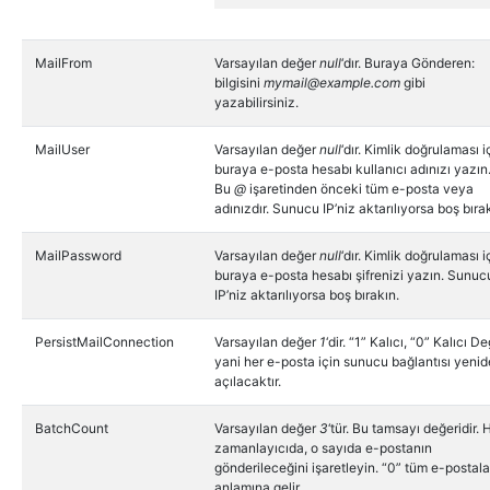
MailFrom
Varsayılan değer
null
‘dır. Buraya Gönderen:
bilgisini
mymail@example.com
gibi
yazabilirsiniz.
MailUser
Varsayılan değer
null
‘dır. Kimlik doğrulaması i
buraya e-posta hesabı kullanıcı adınızı yazın
Bu
@
işaretinden önceki tüm e-posta veya
adınızdır. Sunucu IP’niz aktarılıyorsa boş bıra
MailPassword
Varsayılan değer
null
‘dır. Kimlik doğrulaması i
buraya e-posta hesabı şifrenizi yazın. Sunuc
IP’niz aktarılıyorsa boş bırakın.
PersistMailConnection
Varsayılan değer
1
‘dir. “1” Kalıcı, “0” Kalıcı Değ
yani her e-posta için sunucu bağlantısı yeni
açılacaktır.
BatchCount
Varsayılan değer
3
‘tür. Bu tamsayı değeridir. 
zamanlayıcıda, o sayıda e-postanın
gönderileceğini işaretleyin. “0” tüm e-postala
anlamına gelir.