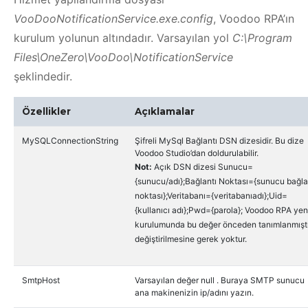
VooDooNotificationService.exe.config
, Voodoo RPA’ın
kurulum yolunun altındadır. Varsayılan yol
C:\Program
Files\OneZero\VooDoo\NotificationService
şeklindedir.
Özellikler
Açıklamalar
MySQLConnectionString
Şifreli MySql Bağlantı DSN dizesidir. Bu dize
Voodoo Studio’dan doldurulabilir.
Not:
Açık DSN dizesi Sunucu=
{sunucu/adı};Bağlantı Noktası={sunucu bağla
noktası};Veritabanı={veritabanıadı};Uid=
{kullanıcı adı};Pwd={parola}; Voodoo RPA yen
kurulumunda bu değer önceden tanımlanmıştı
değiştirilmesine gerek yoktur.
SmtpHost
Varsayılan değer null . Buraya SMTP sunucu
ana makinenizin ip/adını yazın.