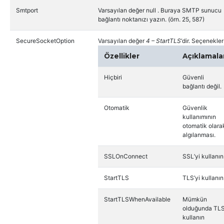
Smtport
Varsayılan değer null . Buraya SMTP sunucu
bağlantı noktanızı yazın. (örn. 25, 587)
SecureSocketOption
Varsayılan değer
4 – StartTLS
‘dir. Seçenekler
Özellikler
Açıklamala
Hiçbiri
Güvenli
bağlantı değil.
Otomatik
Güvenlik
kullanımının
otomatik olara
algılanması.
SSLOnConnect
SSL’yi kullanın
StartTLS
TLS’yi kullanın
StartTLSWhenAvailable
Mümkün
olduğunda TL
kullanın