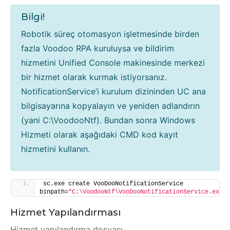
Bilgi!
Robotik süreç otomasyon işletmesinde birden
fazla Voodoo RPA kuruluysa ve bildirim
hizmetini Unified Console makinesinde merkezi
bir hizmet olarak kurmak istiyorsanız.
NotificationService’i kurulum dizininden UC ana
bilgisayarına kopyalayın ve yeniden adlandırın
(yani C:\VoodooNtf). Bundan sonra Windows
Hizmeti olarak aşağıdaki CMD kod kayıt
hizmetini kullanın.
sc.exe create VooDooNotificationService 
binpath=
"C:\VoodooNtf\VooDooNotificationService.exe"
Hizmet Yapılandırması
Hizmet yapılandırma dosyası