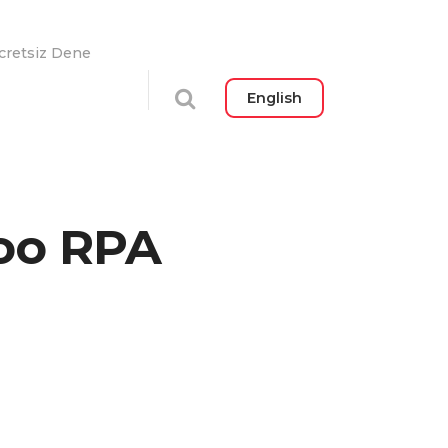
cretsiz Dene
English
doo RPA