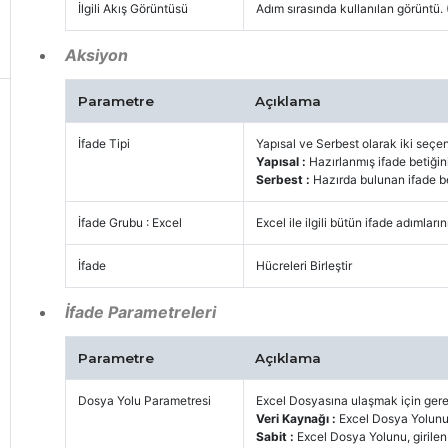
İlgili Akış Görüntüsü
Adım sırasında kullanılan görüntü. 
Aksiyon
Parametre
Açıklama
İfade Tipi
Yapısal ve Serbest olarak iki seçe
Yapısal :
Hazırlanmış ifade betiğini
Serbest :
Hazırda bulunan ifade be
İfade Grubu : Excel
Excel ile ilgili bütün ifade adımları
İfade
Hücreleri Birleştir
İfade Parametreleri
Parametre
Açıklama
Dosya Yolu Parametresi
Excel Dosyasına ulaşmak için gere
Veri Kaynağı :
Excel Dosya Yolunu 
Sabit :
Excel Dosya Yolunu, girilen 