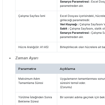
Senaryo Parametresi :
Excel Dosy
parametreden alır.
Çalışma Sayfası İsmi
Excel Dosyası içerisindeki, hücrele
girileceği parametredir.
Veri Kaynağı :
Çalışma Sayfasını V
Sabit :
Çalışma Sayfasını, statik ol
Senaryo Parametresi :
Çalışma Sa
parametreden alır.
Hücre Aralığı(ör: A1:A5)
Birleştirilecek olan hücrelere ait b
Zaman Ayarı
Parametre
Açıklama
Maksimum Adım
Uygulamanın tamamlanması sonuna 
Tamamlama Süresi
süresini temsil eder.
(Zorunlu)
Yürütme İsteğinden Sonra
Bir sonraki adıma geçmek için bek
Bekleme Süresi