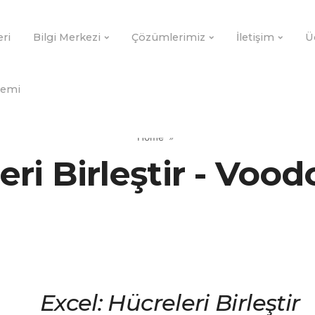
eri
Bilgi Merkezi
Çözümlerimiz
İletişim
Ü
demi
Home
eri Birleştir - Voo
Excel: Hücreleri Birleştir