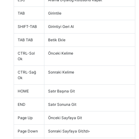
TAB
Girintile
SHIFT-TAB
Girintiyi Geri Al
TAB TAB
Betik Ekle
CTRL-Sol
Önceki Kelime
Ok
CTRL-Sağ
Sonraki Kelime
Ok
HOME
Satır Başına Git
END
Satır Sonuna Git
Page Up
Önceki Sayfaya Git
Page Down
Sonraki Sayfaya Git/td>