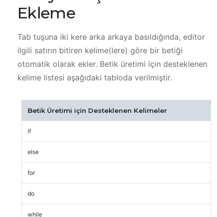
Ekleme
Tab tuşuna iki kere arka arkaya basıldığında, editor
ilgili satırın bitiren kelime(lere) göre bir betiği
otomatik olarak ekler. Betik üretimi için desteklenen
kelime listesi aşağıdaki tabloda verilmiştir.
Betik Üretimi için Desteklenen Kelimeler
if
else
for
do
while