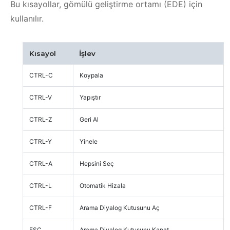
Bu kısayollar, gömülü geliştirme ortamı (EDE) için
kullanılır.
Kısayol
İşlev
CTRL-C
Koypala
CTRL-V
Yapıştır
CTRL-Z
Geri Al
CTRL-Y
Yinele
CTRL-A
Hepsini Seç
CTRL-L
Otomatik Hizala
CTRL-F
Arama Diyalog Kutusunu Aç
ESC
Arama Diyalog Kutusunu Kapat