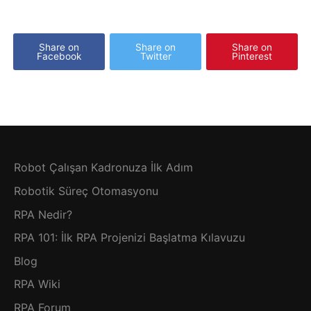
Share on
Share on
Share on
Facebook
Twitter
Pinterest
Robot Çalışan Kadronuza İlk Adım
Robotik Süreç Otomasyonu
RPA Nedir?
RPA 101: İlk RPA Projenizi Başlatma Kılavuzu
Blog
RPA Wiki
RPA Forum