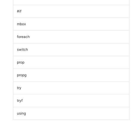
#if
mbox
foreach
switch
prop
propg
try
tryf
using