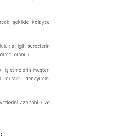
acak şekilde kolayca
lukla ilgili süreçlerin
ımcı olabilir.
, işletmelerin müşteri
l müşteri deneyimini
etlerini azaltabilir ve
i