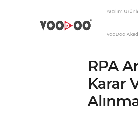
Yazılım Ürünl
VooDoo Aka
RPA Ar
Karar 
Alınma