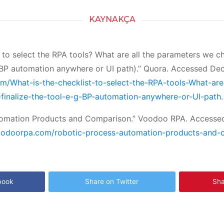
KAYNAKÇA
t to select the RPA tools? What are all the parameters we 
g. BP automation anywhere or UI path).” Quora. Accessed D
m/What-is-the-checklist-to-select-the-RPA-tools-What-are
inalize-the-tool-e-g-BP-automation-anywhere-or-UI-path.
tomation Products and Comparison.” Voodoo RPA. Accesse
oodoorpa.com/robotic-process-automation-products-and-
book
Share on Twitter
Sha