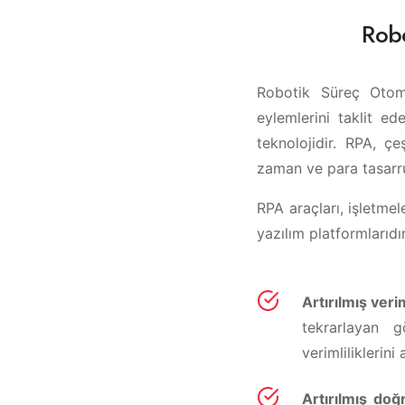
Robo
Robotik Süreç Otomas
eylemlerini taklit e
teknolojidir. RPA, çeşi
zaman ve para tasarruf
RPA araçları, işletm
yazılım platformlarıdı
Artırılmış verim
tekrarlayan g
verimliliklerini a
Artırılmış doğ