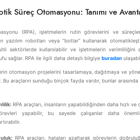
tik Süreç Otomasyonu: Tanımı ve Avanta
yonu (RPA), işletmelerin rutin görevlerini ve süreçleri
den yazılım robotları veya “botlar” kullanarak otomatikleş
tli sektörlerde kullanılabilir ve işletmelerin verimliliğini ar
u sağlar. RPA ile ilgili daha detaylı bilgiye
buradan
ulaşabil
elerin otomasyon projelerini tasarlamaya, dağıtmaya ve yön
r. Bu araçların sunduğu birçok fayda vardır, bunlar arasında ş
lilik:
RPA araçları, insanların yapabildiğinden daha hızlı ve
örevleri yapabilir, bu sayede çalışanlar daha önemli
rtırabilir.
ruluk:
RPA araçları, hataları azaltarak görevlerin doğruluğ