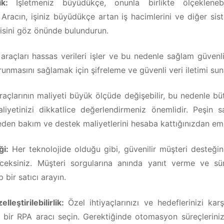
lik:
İşletmeniz büyüdükçe, onunla birlikte ölçeklene
. Aracın, işiniz büyüdükçe artan iş hacimlerini ve diğer si
sini göz önünde bulundurun.
araçları hassas verileri işler ve bu nedenle sağlam güvenlik
orunmasını sağlamak için şifreleme ve güvenli veri iletimi sun
açlarının maliyeti büyük ölçüde değişebilir, bu nedenle bü
iyetinizi dikkatlice değerlendirmeniz önemlidir. Peşin s
den bakım ve destek maliyetlerini hesaba kattığınızdan emi
ği:
Her teknolojide olduğu gibi, güvenilir müşteri desteği
ceksiniz. Müşteri sorgularına anında yanıt verme ve sü
 bir satıcı arayın.
lleştirilebilirlik:
Özel ihtiyaçlarınızı ve hedeflerinizi ka
lir bir RPA aracı seçin. Gerektiğinde otomasyon süreçlerini