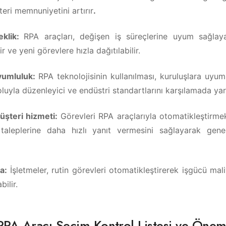
teri memnuniyetini artırır
.
eklik:
RPA araçları, değişen iş süreçlerine uyum sağlay
r ve yeni görevlere hızla dağıtılabilir.
uyumluluk:
RPA teknolojisinin kullanılması, kuruluşlara uyumlu
yla düzenleyici ve endüstri standartlarını karşılamada yard
müşteri hizmeti:
Görevleri RPA araçlarıyla otomatikleştirmek
 taleplerine daha hızlı yanıt vermesini sağlayarak gene
ma:
İşletmeler, rutin görevleri otomatikleştirerek işgücü maliy
bilir.
RPA Aracı Seçim Kontrol Listesi ve Önem