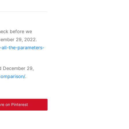
check before we
ecember 29, 2022.
-all-the-parameters-
d December 29,
comparison/
.
re on Pinterest