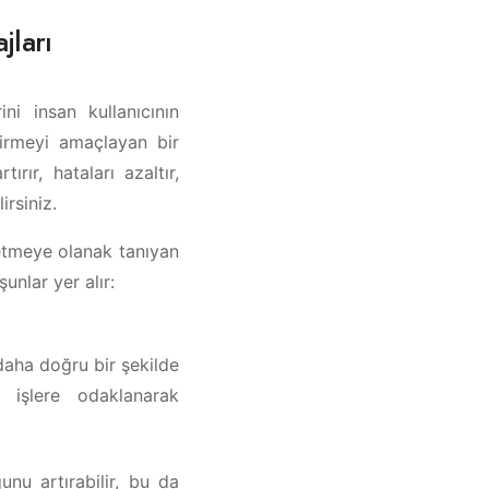
jları
ni insan kullanıcının
tirmeyi amaçlayan bir
tırır, hataları azaltır,
irsiniz.
etmeye olanak tanıyan
unlar yer alır:
 daha doğru bir şekilde
 işlere odaklanarak
unu artırabilir, bu da