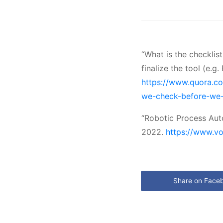
“What is the checklis
finalize the tool (e.
https://www.quora.co
we-check-before-we-f
“Robotic Process Au
2022.
https://www.v
Share on Face