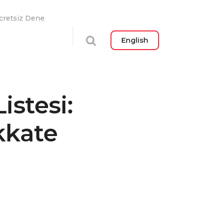
cretsiz Dene
English
istesi:
kkate