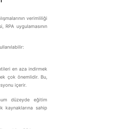
ışmalarının verimliliği
esi, RPA uygulamasının
lanılabilir:
tileri en aza indirmek
ek çok önemlidir. Bu,
syonu içerir.
imum düzeyde eğitim
ek kaynaklarına sahip