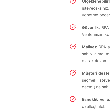
Ölçeklenebilir
isteyeceksiniz
yönetme beceri
Güvenlik:
RPA 
Verilerinizin k
Maliyet:
RPA ar
sahip olma mal
olarak devam e
Müşteri deste
seçmek isteye
geçmişine sahip
Esneklik ve öze
özelleştirilebi