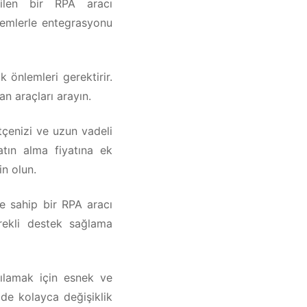
bilen bir RPA aracı
stemlerle entegrasyonu
 önlemleri gerektirir.
an araçları arayın.
tçenizi ve uzun vadeli
atın alma fiyatına ek
n olun.
ne sahip bir RPA aracı
rekli destek sağlama
rşılamak için esnek ve
zde kolayca değişiklik