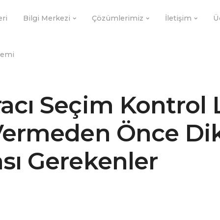
eri
Bilgi Merkezi
Çözümlerimiz
İletişim
Ü
demi
acı Seçim Kontrol L
Vermeden Önce Di
sı Gerekenler