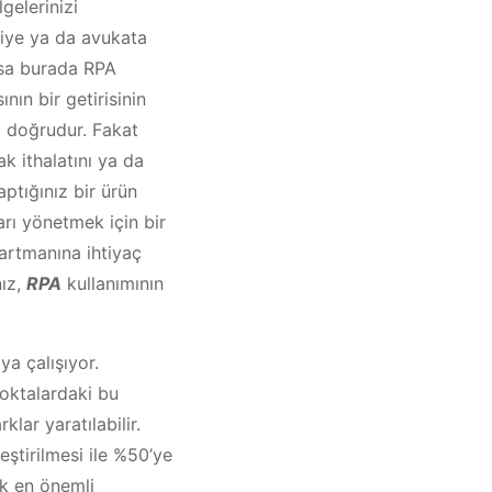
lgelerinizi
ye ya da avukata
sa burada RPA
nın bir getirisinin
 doğrudur. Fakat
ak ithalatını ya da
aptığınız bir ürün
arı yönetmek için bir
rtmanına ihtiyaç
ız,
RPA
kullanımının
ya çalışıyor.
oktalardaki bu
lar yaratılabilir.
lleştirilmesi ile %50’ye
ek en önemli