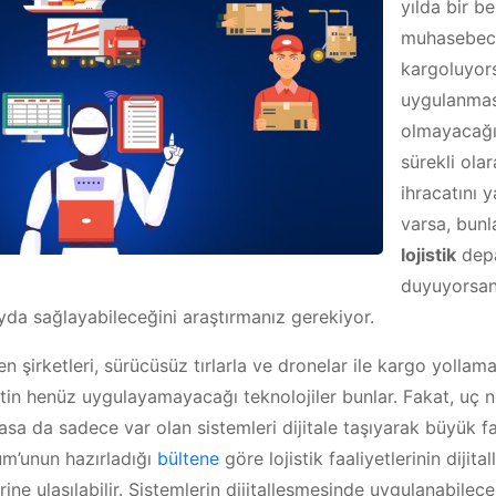
yılda bir be
muhasebeci
kargoluyor
uygulanması
olmayacağı
sürekli olar
ihracatını y
varsa, bunl
lojistik
depa
duyuyorsan
fayda sağlayabileceğini araştırmanız gerekiyor.
n şirketleri, sürücüsüz tırlarla ve dronelar ile kargo yollama
in henüz uygulayamayacağı teknolojiler bunlar. Fakat, uç n
sa da sadece var olan sistemleri dijitale taşıyarak büyük fark
m’unun hazırladığı
bültene
göre lojistik faaliyetlerinin dijita
ine ulaşılabilir. Sistemlerin dijitalleşmesinde uygulanabilec