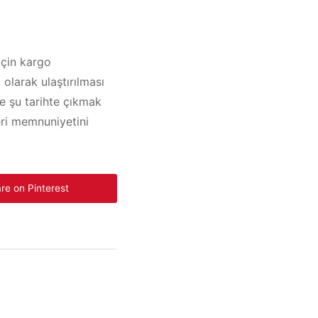
için kargo
olarak ulaştırılması
le şu tarihte çıkmak
eri memnuniyetini
re on Pinterest