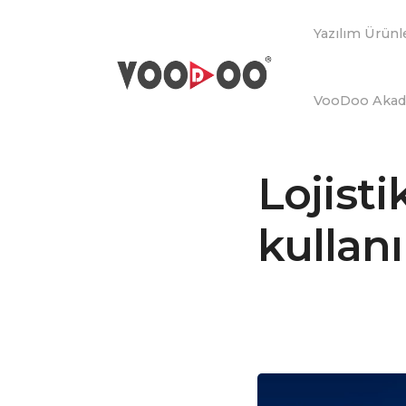
Yazılım Ürünl
VooDoo Aka
Lojist
kullan