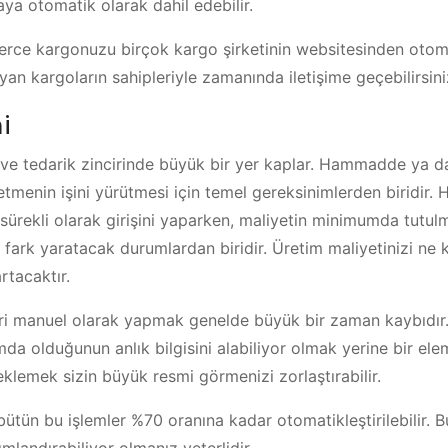
aya otomatik olarak dahil edebilir.
lerce kargonuzu birçok kargo şirketinin websitesinden otom
ayan kargoların sahipleriyle zamanında iletişime geçebilirsini
i
k ve tedarik zincirinde büyük bir yer kaplar. Hammadde ya da
letmenin işini yürütmesi için temel gereksinimlerden biridir
 sürekli olarak girişini yaparken, maliyetin minimumda tutulm
a fark yaratacak durumlardan biridir. Üretim maliyetinizi ne 
rtacaktır.
eri manuel olarak yapmak genelde büyük bir zaman kaybıdır
mda olduğunun anlık bilgisini alabiliyor olmak yerine bir el
eklemek sizin büyük resmi görmenizi zorlaştırabilir.
 bütün bu işlemler %70 oranına kadar otomatikleştirilebilir.