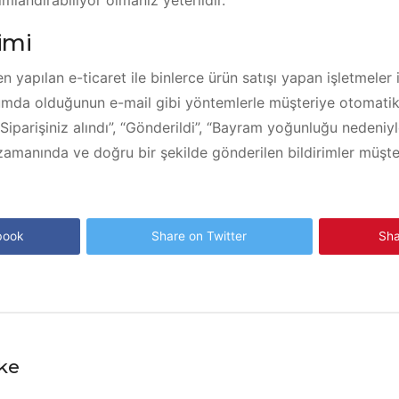
ımlandırabiliyor olmanız yeterlidir.
şimi
n yapılan e-ticaret ile binlerce ürün satışı yapan işletmeler 
umda olduğunun e-mail gibi yöntemlerle müşteriye otomatik 
 “Siparişiniz alındı”, “Gönderildi”, “Bayram yoğunluğu nedeniy
 zamanında ve doğru bir şekilde gönderilen bildirimler müşt
book
Share on Twitter
Sha
ike