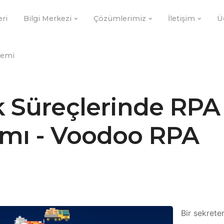
eri
Bilgi Merkezi
Çözümlerimiz
İletişim
Ü
demi
ik Süreçlerinde RPA
ımı - Voodoo RPA
Bir sekrete