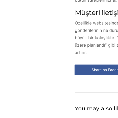
bütün süreçlerinizi ad
Müşteri ileti
Özellikle websitesinde
gönderilerinin ne dur
büyük bir kolaylıktır.
üzere planlandı” gibi
artırır.
Share on Face
You may also l