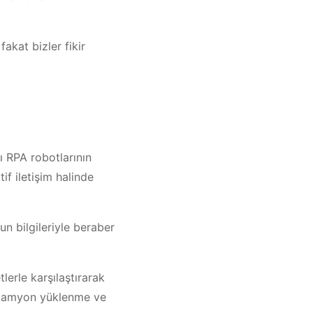
akat bizler fikir
ı RPA robotlarının
if iletişim halinde
nun bilgileriyle beraber
lerle karşılaştırarak
, kamyon yüklenme ve