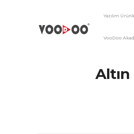
Yazılım Ürünl
VooDoo Aka
Altın