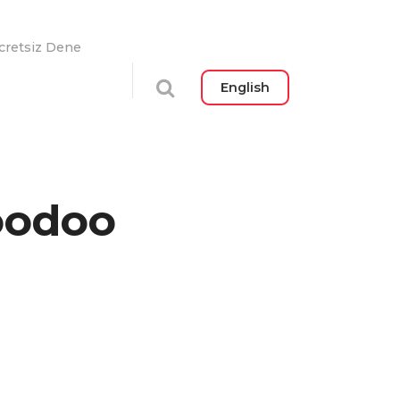
cretsiz Dene
English
Voodoo