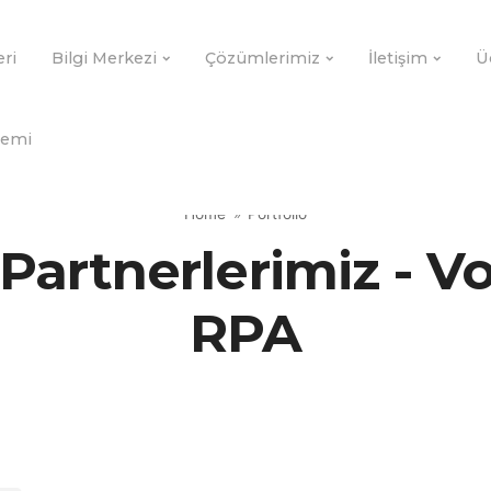
eri
Bilgi Merkezi
Çözümlerimiz
İletişim
Ü
demi
Home
Portfolio
 Partnerlerimiz - 
RPA